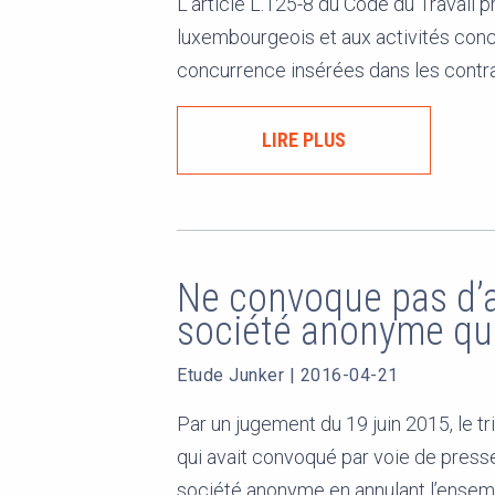
L'article L.125-8 du Code du Travail pré
luxembourgeois et aux activités conc
concurrence insérées dans les contrats 
LIRE PLUS
Ne convoque pas d’
société anonyme qui
Etude Junker
|
2016-04-21
Par un jugement du 19 juin 2015, le t
qui avait convoqué par voie de press
société anonyme en annulant l’ensem