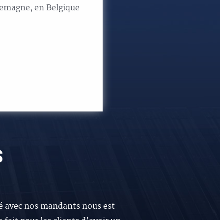
llemagne, en Belgique
S
té avec nos mandants nous est