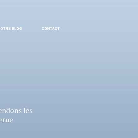
OTRE BLOG
CONTACT
endons les
erne.